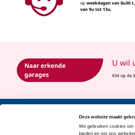
op
weekdagen van 8u30 t.
van 9u tot 13u.
U wil 
Naar erkende
garages
Klik op de 
Deze website maakt gebru
Legale documenten
Onze auto
We gebruiken cookies om c
Wettelijk Vermelding
Maxi Omn
bieden en om ons websitev