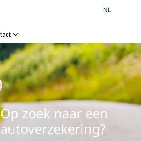
NL
tact
Op zoek naar een
autoverzekering?