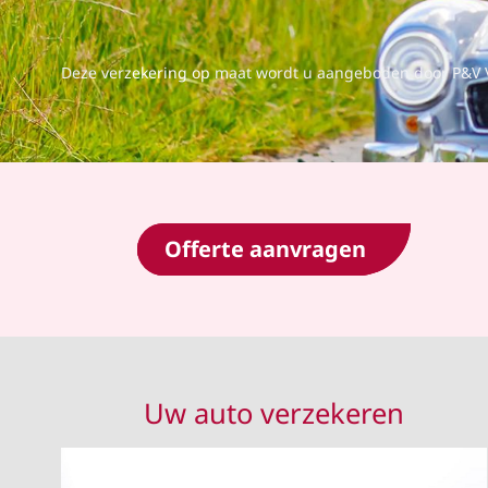
Deze ver
zekering op
maat wordt u aangeboden door P&V 
Offerte aanvragen
Uw auto verzekeren