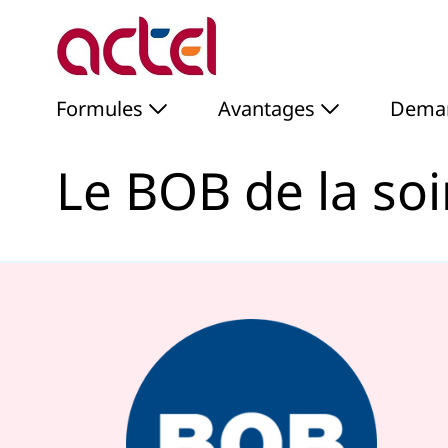
Le BOB de la soirée rou
Saut au contenu principal
Formules
Avantages
Deman
Le BOB de la soi