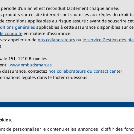
 période d’un an et est reconduit tacitement chaque année.
s produits sur ce site internet sont soumises aux règles du droit b
 et de conditions applicables au risque assuré : avant de souscrire 
ditions générales
applicables à cette assurance disponibles sur ce
de conduite
en matière d’assurance.
uvez appeler un de
nos collaborateurs
ou
le service Gestion des pla
 :
yale 151, 1210 Bruxelles
ont :
www.ombudsman.as
e d’assurance, contactez
nos collaborateurs du contact center
ormations légales dans le footer ci-dessous
okies.
ts assurance auto
Gérer mes assurances
t de personnaliser le contenu et les annonces, d'offrir des fonct
ium
Contact