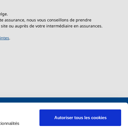
elge.
cette assurance, nous vous conseillons de prendre
 site ou auprès de votre intermédiaire en assurances.
intes
.
Pourquoi s'assurer chez nous ?
Autoriser tous les cookies
ionnalités
Avantages