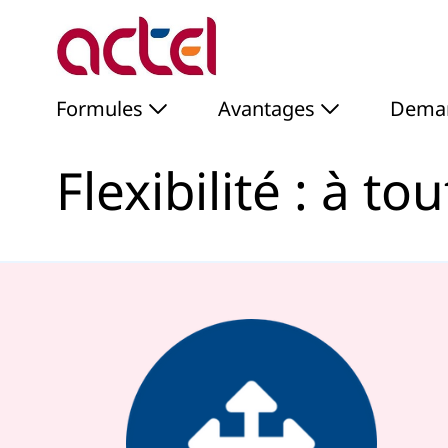
Flexibilité : à tout mo
Saut au contenu principal
Formules
Avantages
Deman
Flexibilité : à 