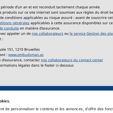
 période d’un an et est reconduit tacitement chaque année.
s produits sur ce site internet sont soumises aux règles du droit b
 et de conditions applicables au risque assuré : avant de souscrire 
ditions générales
applicables à cette assurance disponibles sur ce
de conduite
en matière d’assurance.
uvez appeler un de
nos collaborateurs
ou
le service Gestion des pla
 :
yale 151, 1210 Bruxelles
ont :
www.ombudsman.as
e d’assurance, contactez
nos collaborateurs du contact center
ormations légales dans le footer ci-dessous
okies.
ts assurance auto
Gérer mes assurances
t de personnaliser le contenu et les annonces, d'offrir des fonct
ium
Contact