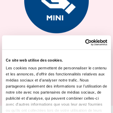
Franchise favorable
Franchise à 0 € !
Ce site web utilise des cookies.
Profitez d’une franchise de 0 € en Mini Omnium
en vous
Les cookies nous permettent de personnaliser le contenu
rendant dans un de nos garages agréés
! Vous serez
assuré d’être pris en charge de manière optimale par nos
et les annonces, d'offrir des fonctionnalités relatives aux
techniciens spécialisés, vous bénéficierez de réparations
médias sociaux et d'analyser notre trafic. Nous
de qualité, ainsi qu’une franchise de 0 €.
partageons également des informations sur l'utilisation de
notre site avec nos partenaires de médias sociaux, de
Retour aux avantages
publicité et d'analyse, qui peuvent combiner celles-ci
avec d'autres informations que vous leur avez fournies
ou qu'ils ont collectées lors de votre utilisation de leurs