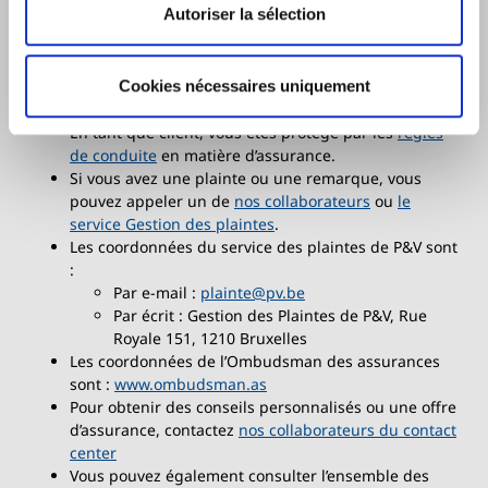
Autoriser la sélection
souscrire cette assurance, nous vous conseillons de
prendre connaissance du
document d’information
et
des
conditions générales
applicables à cette
assurance disponibles sur ce site ou auprès de votre
Cookies nécessaires uniquement
intermédiaire en assurances.
En tant que client, vous êtes protégé par les
règles
de conduite
en matière d’assurance.
Si vous avez une plainte ou une remarque, vous
pouvez appeler un de
nos collaborateurs
ou
le
service Gestion des plaintes
.
Les coordonnées du service des plaintes de P&V sont
:
Par e-mail :
plainte@pv.be
Par écrit : Gestion des Plaintes de P&V, Rue
Royale 151, 1210 Bruxelles
Les coordonnées de l’Ombudsman des assurances
sont :
www.ombudsman.as
Pour obtenir des conseils personnalisés ou une offre
d’assurance, contactez
nos collaborateurs du contact
center
Vous pouvez également consulter l’ensemble des