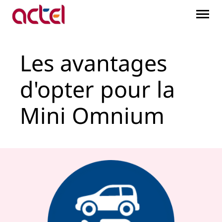
Les avantages d&#39;op
Saut au contenu principal
Les avantages
d'opter pour la
Mini Omnium