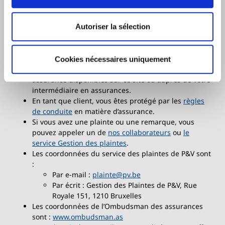
produits sur ce site internet sont soumises aux
règles du droit belge.
L’assurance fait l’objet d’exclusions, de limitations et
Autoriser la sélection
de conditions applicables au risque assuré : avant de
souscrire cette assurance, nous vous conseillons de
prendre connaissance du
document d’information
et
Cookies nécessaires uniquement
des
conditions générales
applicables à cette
assurance disponibles sur ce site ou auprès de votre
intermédiaire en assurances.
En tant que client, vous êtes protégé par les
règles
de conduite
en matière d’assurance.
Si vous avez une plainte ou une remarque, vous
pouvez appeler un de
nos collaborateurs
ou
le
service Gestion des plaintes
.
Les coordonnées du service des plaintes de P&V sont
:
Par e-mail :
plainte@pv.be
Par écrit : Gestion des Plaintes de P&V, Rue
Royale 151, 1210 Bruxelles
Les coordonnées de l’Ombudsman des assurances
sont :
www.ombudsman.as