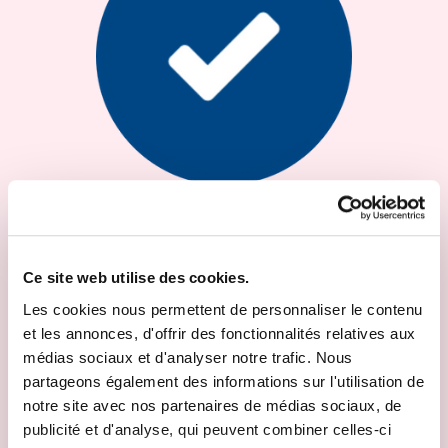
Bonus-malus -2 à vie
Les bons conducteurs seront
Ce site web utilise des cookies.
récompensés
Les cookies nous permettent de personnaliser le contenu
Les conducteurs qui roulent pendant plusieurs années
et les annonces, d'offrir des fonctionnalités relatives aux
sans accident recevront un bonus-malus avantageux. Si ce
médias sociaux et d'analyser notre trafic. Nous
bonus-malus atteint le niveau -2, vous le conserverez à vie,
partageons également des informations sur l'utilisation de
même si malheureusement, vous veniez à provoquer un
notre site avec nos partenaires de médias sociaux, de
accident par la suite.
publicité et d'analyse, qui peuvent combiner celles-ci