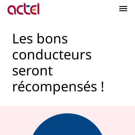
Les bons conducteurs se
Saut au contenu principal
Les bons
conducteurs
seront
récompensés !